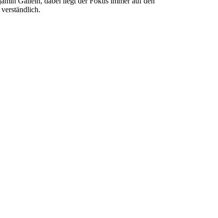
min Gallein, dabei liegt der Fokus immer auf den
verständlich.