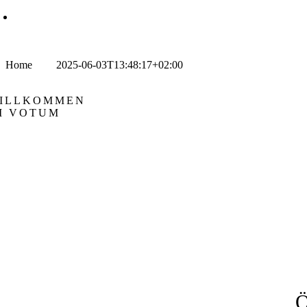
Zum
Off Canvas Toggle
Inhalt
springen
ESERVIEREN
Home
traxel
2025-06-03T13:48:17+02:00
ILLKOMMEN
M VOTUM