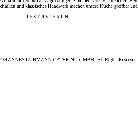
e zu komplexen und aussagekräftigen Statements des Küchenchefs Benja
chniken und klassisches Handwerk machen unsere Küche greifbar und 
RESERVIEREN:
by JOHANNES LÜHMANN CATERING GMBH | All Rights Reserved